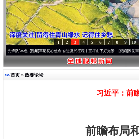
1
2
3
4
5
6
7
8
9
10
”本色
·[视频]
牢记初心使命 奋进复兴征程丨宝塔山下好光景..
·[视频]
因党而生 为党而战
首页
»
政要论坛
习近平：前
前瞻布局