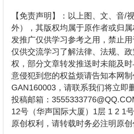
【免责声明】：以上图、文、音/
外），其版权均属于原作者或归属
发推广仅供学习参考之用，禁止用
东山县通报“牛蛙产品抗生素超标问题”
法
仅供交流学习了解法律、法规、政
权，部分文章转发推送时未能及时
意侵犯到您的权益烦请告知本网制作采编
GAN160003，请联系我们将立即删
投稿邮箱：3555333776@QQ
12号（华声国际大厦）1层 1 2
千年窑火 生生不息
一
原创权利，请转载时务必注明原创作