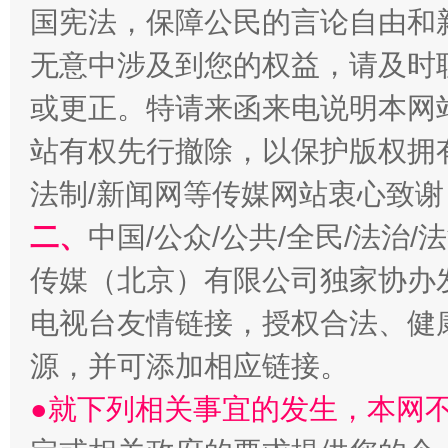
国宪法，保障公民的言论自由和
无意中涉及到您的权益，请及时
或更正。特请来函来电说明本网
站有权先行撤除，以保护版权拥有者
揭开“小金库”的免责幌子
法制/新闻网等传媒网站衷心致谢
二、
中国/公众/公共/全民/法治
传媒（北京）有限公司独家协办
电视台友情链接，授权合法、健
源，并可添加相应链接。
●就下列相关事宜的发生，本网
受贿1.44亿！段成刚被判无期
从幼儿