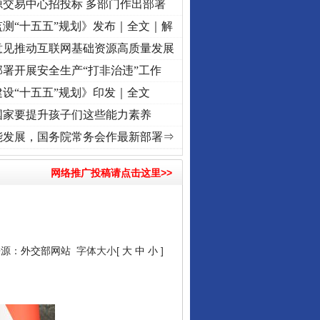
源交易中心招投标 多部门作出部署
测“十五五”规划》发布｜全文｜解
意见推动互联网基础资源高质量发展
署开展安全生产“打非治违”工作
设“十五五”规划》印发｜全文
国家要提升孩子们这些能力素养
使命 奋进复兴征程丨“转折之城”激荡..
·[视频]
牢记初心使命 奋进复兴征程丨红船起航处 
能发展，国务院常务会作最新部署⇒
网络推广投稿请点击这里>>
来源：
外交部网站
字体大小[
大
中
小
]