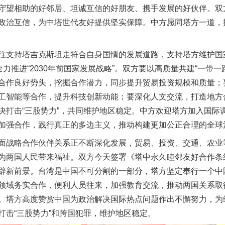
守望相助的好邻居、坦诚互信的好朋友、携手发展的好伙伴。双
政治互信，为中塔世代友好提供坚实保障。中方愿同塔方一道，
支持塔吉克斯坦走符合自身国情的发展道路，支持塔方维护国
全力推进“2030年前国家发展战略”。双方要以高质量共建“一带
合作良好势头，挖掘合作潜力，同步提升贸易投资规模和质量；
工智能等合作，提升科技创新动能；要深化人文交流，打造地方
决打击“三股势力”，共同维护地区稳定。中方欢迎塔方加入国际
加强合作，践行真正的多边主义，推动构建更加公正合理的全球
战略合作伙伴关系正不断深化发展，贸易、投资、交通、农业
为两国人民带来福祉。双方今天签署《塔中永久睦邻友好合作条
辟新前景。台湾是中国不可分割的一部分，塔方坚定奉行一个中
领域务实合作，便利人员往来，加强教育交流，推动两国关系取
。塔方高度赞赏中国为政治解决国际热点问题作出不懈努力，为
打击“三股势力”和跨国犯罪，维护地区稳定。