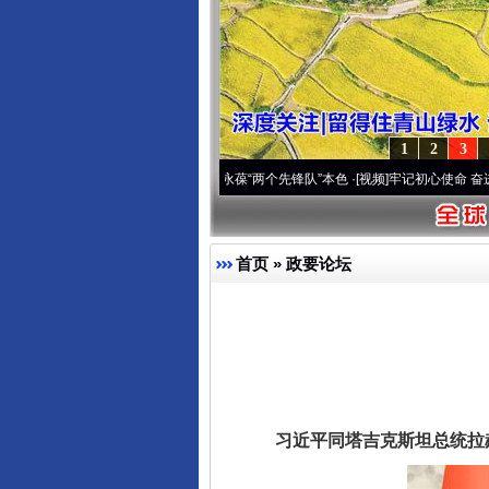
1
2
3
刻改变雪域高原..
·[视频]
永葆“两个先锋队”本色
·[视频]
牢记初心使命 奋进复兴征程丨宝
首页
»
政要论坛
习近平同塔吉克斯坦总统拉