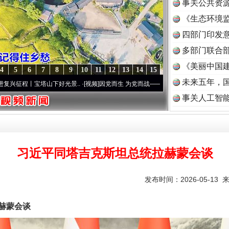
事关公共资
《生态环境监
读
四部门印发
多部门联合部
《美丽中国建
4
5
6
7
8
9
10
11
12
13
14
15
未来五年，
塔山下好光景..
·[视频]
因党而生 为党而战——百年“纪”事⑧加强纪律..
·[视频]
牢记初心
事关人工智
习近平同塔吉克斯坦总统拉赫蒙会谈
发布时间：2026-05-13 
赫蒙会谈