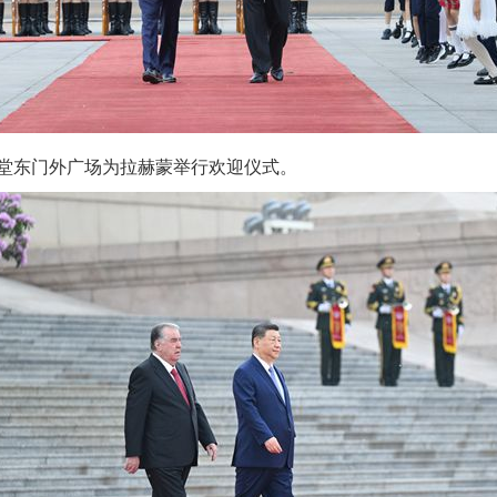
东门外广场为拉赫蒙举行欢迎仪式。
实
一纸欠条伤亲情 巡回调解促和解..