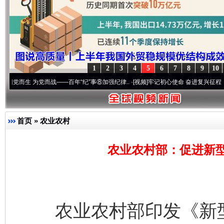
1
2
3
4
5
6
7
8
9
10
为党而战——百年“纪”事⑧加强纪律..
·[视频]
牢记初心使命 奋进复兴征程丨“转折之城”激
首页
»
农业农村
农业农村部：促进新
农业农村部印发《新型