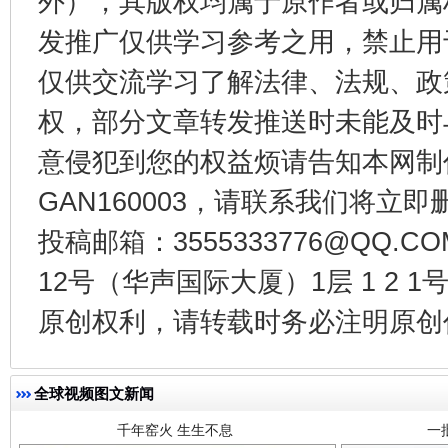
外），其版权均属于原作者或归属
发推广仅供学习参考之用，禁止用
东山县通报“牛蛙产品抗生素超标问题”
法
仅供交流学习了解法律、法规、政
权，部分文章转发推送时未能及时
意侵犯到您的权益烦请告知本网制作采编
GAN160003，请联系我们将立即删
投稿邮箱：3555333776@QQ
12号（华声国际大厦）1层 1 2
千年窑火 生生不息
一
原创权利，请转载时务必注明原创作
全球视频图文新闻