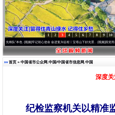
1
2
3
4
5
6
7
8
9
10
”本色
·[视频]
牢记初心使命 奋进复兴征程丨宝塔山下好光景..
·[视频]
因党而生 为党而战
首页
»
中国省市公众网.中国/中国省市信息网.中国
深度关
纪检监察机关以精准