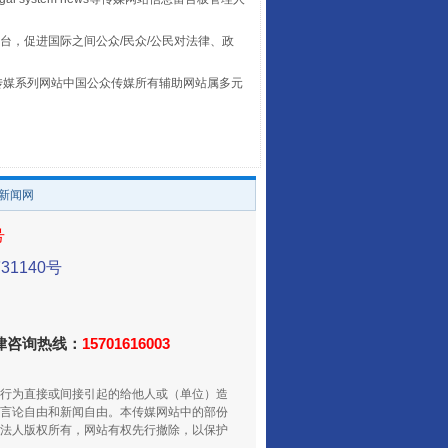
台，促进国际之间公众/民众/公民对法律、政
让传统村落焕发生机
本传媒系列网站中国公众传媒所有辅助网站属多元
。
/新闻网
号
1140号
走走走！国家喊你健身啦
法律咨询热线：
15701616003
行为直接或间接引起的给他人或（单位）造
言论自由和新闻自由。本传媒网站中的部份
法人版权所有，网站有权先行撤除，以保护