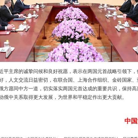
实
一纸欠条伤亲情 巡回调解促和解..
平主席的诚挚问候和良好祝愿，表示在两国元首战略引领下，
好，人文交流日益密切，在联合国、上海合作组织、金砖国家、
俄方愿同中方一道，切实落实两国元首达成的重要共识，保持高
动俄中关系取得更大发展，为世界和平稳定作出更大贡献。
题”
法徽映军营 权益有保障
中国