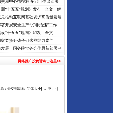
源交易中心招投标 多部门作出部署
测“十五五”规划》发布｜全文｜解
意见推动互联网基础资源高质量发展
署开展安全生产“打非治违”工作
设“十五五”规划》印发｜全文
国家要提升孩子们这些能力素养
记初心使命 奋进复兴征程丨“转折之城”激荡..
·[视频]
牢记初心使命 奋进复兴征程丨红船起
能发展，国务院常务会作最新部署⇒
网络推广投稿请点击这里>>
来源：
外交部网站
字体大小[
大
中
小
]