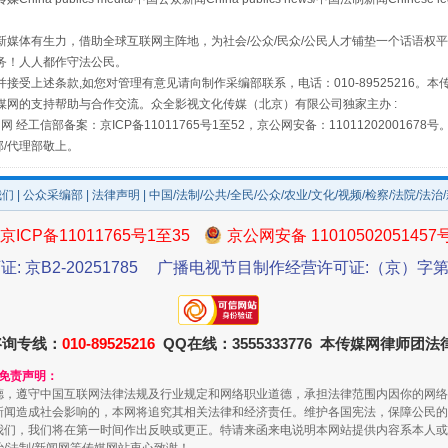
媒体有生力，借助全球互联网主阵地，为社会/公众/民众/公民人才铺垫一个话语权平
务！人人都作守法公民。
场
事关残疾人未来5年
接受上述条款,如您对管理有意见请向制作采编部联系，电话：010-89525216。
媒网的支持帮助与合作交流。众全影视文化传媒（北京）有限公司独家主办 :
网 经工信部备案：京ICP备11011765号1至52，京公网安备：11011202001678号
部/代理部敬上。
我们
|
公众采编部
|
法律声明
| 中国/法制/公共/全民/公众/农业/文化/视频/检察/法院/法治
京ICP备11011765号1至35
京公网安备 11010502051457
证: 京B2-20251785
广播电视节目制作经营许可证:（京）字第3
规模最大的光氢储一体化项目
咨询专线：
010-89525216
QQ在线：3555333776 本传媒网律师团
和免责声明：
德，遵守中国互联网法律法规及行业规定和网络职业道德，承担法律范围内因你的网络
新闻造成社会影响的，本网将追究其相关法律和经济责任。维护各国宪法，保障公民的
我们，我们将在第一时间作出反映或更正。特请来函来电说明本网站提供内容系本人或