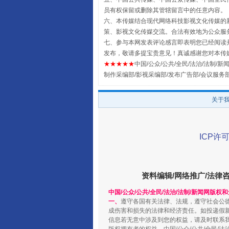
员有权保留或删除其管辖留言中的任意内容。
六、本传媒结合现代网络科技影视文化传媒的新
策、影视文化传媒交流。合法有效地为公众服
全民健身五年计划来了！等你上
七、参与本网发表评论感言即表明您已经阅读并
发布，敬请多提宝贵意见！真诚感谢您对本传
★★★★★
中国/公众/公共/全民/法治/法制/新闻
制作采编部/影视采编部/发布广告部/会议服务
关于
ICP许可
阿坝州三大球赛在茂县开幕
资料编辑/网络推广/法律
中国/公众/公共/全民/法治/法制/新闻网版权
一、
遵守各国有关法律、法规，遵守社会公
成伤害和损失的法律和经济责任。如投递假
信息若无意中涉及到您的权益，请及时联系