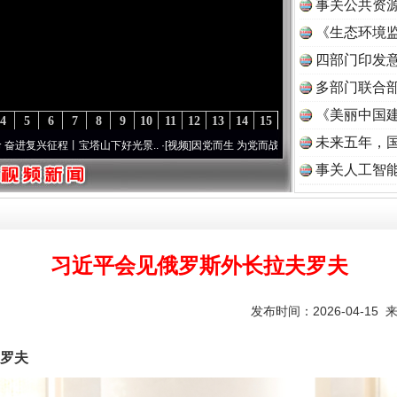
事关公共资
《生态环境监
读
四部门印发
多部门联合部
《美丽中国建
4
5
6
7
8
9
10
11
12
13
14
15
未来五年，
程丨宝塔山下好光景..
·[视频]
因党而生 为党而战——百年“纪”事⑧加强纪律..
·[视频]
牢
事关人工智
习近平会见俄罗斯外长拉夫罗夫
发布时间：2026-04-15 
罗夫