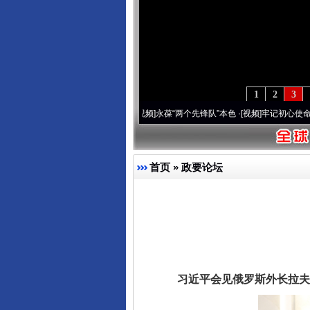
1
2
3
年 深刻改变雪域高原..
·[视频]
永葆“两个先锋队”本色
·[视频]
牢记初心使命 奋进复兴征
首页
»
政要论坛
习近平会见俄罗斯外长拉夫