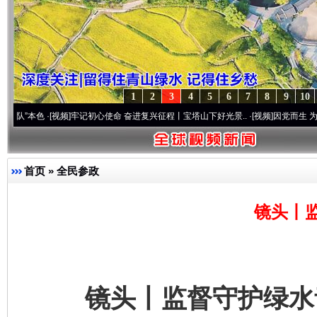
1
2
3
4
5
6
7
8
9
10
视频]
牢记初心使命 奋进复兴征程丨宝塔山下好光景..
·[视频]
因党而生 为党而战——百年
首页
»
全民参政
镜头丨
镜头丨监督守护绿水