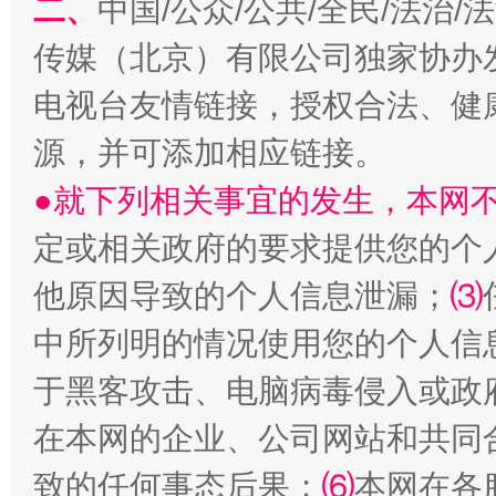
二、
中国/公众/公共/全民/法治
传媒（北京）有限公司独家协办
电视台友情链接，授权合法、健
源，并可添加相应链接。
受贿1.44亿！段成刚被判无期
从幼儿
●就下列相关事宜的发生，本网
定或相关政府的要求提供您的个
他原因导致的个人信息泄漏；
⑶
中所列明的情况使用您的个人信
于黑客攻击、电脑病毒侵入或政
在本网的企业、公司网站和共同
全民健身五年计划来了！等你上场
致的任何事态后果；
⑹
本网在各