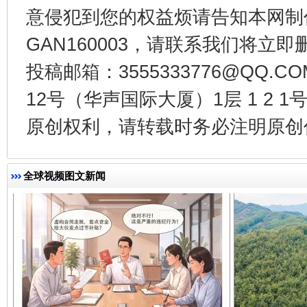
意侵犯到您的权益烦请告知本网制作采编
GAN160003，请联系我们将立即删
千年窑火 生生不息
一
投稿邮箱：3555333776@QQ
12号（华声国际大厦）1层 1 2
原创权利，请转载时务必注明原创作
全球视频图文新闻
揭开“小金库”的免责幌子