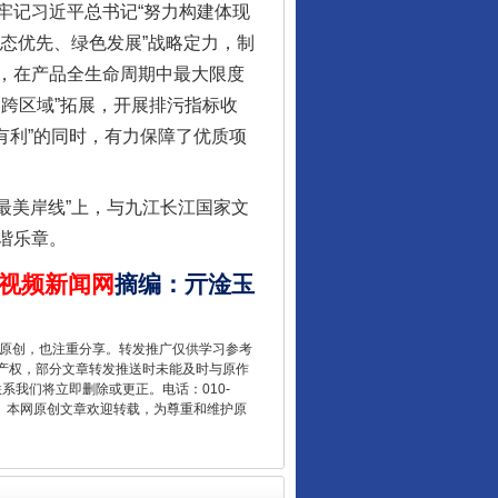
记习近平总书记“努力构建体现
生态优先、绿色发展”战略定力，制
，在产品全生命周期中最大限度
跨区域”拓展，开展排污指标收
排有利”的同时，有力保障了优质项
最美岸线”上，与九江长江国家文
谐乐章。
让核能赋能千行百业
视频新闻网
摘编
：
亓淦玉
重原创，也注重分享。转发推广仅供学习参考
产权，部分文章转发推送时未能及时与原作
联系我们将立即删除或更正。电话：010-
2 1号。本网原创文章欢迎转载，为尊重和维护原