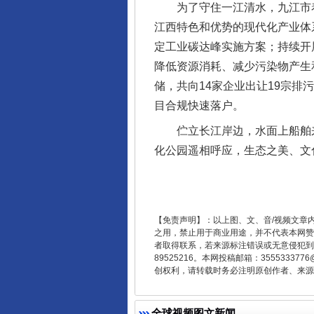
为了守住一江清水，九江市着
江西特色和优势的现代化产业体系
定工业碳达峰实施方案；持续开
降低资源消耗、减少污染物产生
储，共向14家企业出让19宗排
目合规快速落户。
伫立长江岸边，水面上船舶来往
化公园遥相呼应，生态之美、文
东山县通报“牛蛙产品抗生素超标问
【免责声明】：以上图、文、音/视频文章
之用，禁止用于商业用途，并不代表本网赞
者取得联系，若来源标注错误或无意侵犯到您的
89525216。本网投稿邮箱：355533
创权利，请转载时务必注明原创作者、来源：
全球视频图文新闻