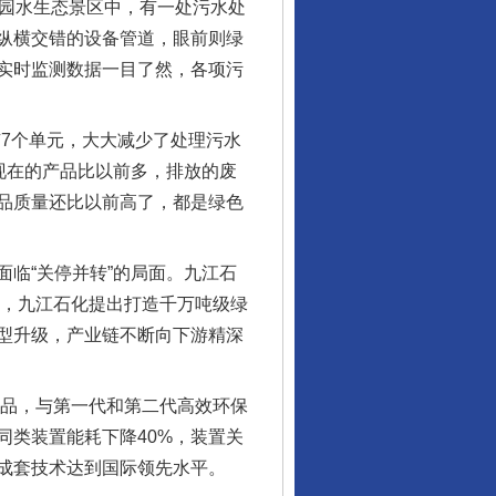
园水生态景区中，有一处污水处
纵横交错的设备管道，眼前则绿
实时监测数据一目了然，各项污
7个单元，大大减少了处理污水
现在的产品比以前多，排放的废
品质量还比以前高了，都是绿色
临“关停并转”的局面。九江石
年，九江石化提出打造千万吨级绿
型升级，产业链不断向下游精深
品，与第一代和第二代高效环保
类装置能耗下降40%，装置关
行业协会接连发公告
成套技术达到国际领先水平。