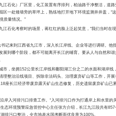
江石化）厂区里，化工装置有序排列，柏油路干净整洁，道路
园区一处矮墙旁的草坪上，熟练地打开地下环境监测井井盖，“
境质量情况。”
江石化考察时的场景，蒋红红的脸上泛起笑意，“我们当时在现
平总书记来到江西省九江市，深入长江岸线、企业等进行调研。他
发展到哪个阶段，都不可能离开长江的哺育。要从人与自然和谐
。
，坐拥152公里长江岸线和鄱阳湖三分之二的水面和湖岸线
清理整治沿线项目、拆除非法码头、治理废弃矿山等工作，开展
118座长江经济带废弃露天矿山生态修复，历史遗留废弃矿山已累计
沿岸入河排污口排查工作。“入河排污口作为打通岸上和水里的
市生态环境预警应急管控中心主任张方介绍，长江九江段共有85
点河湖排污口整治，全市地表水国考断面优良率为100%。