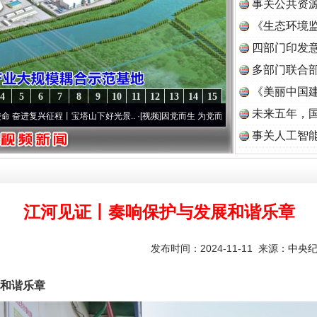
事关公共资
《生态环境监
读
四部门印发
多部门联合部
《美丽中国建
4
5
6
7
8
9
10
11
12
13
14
15
未来五年，
程丨宝塔山下好光景..
·[视频]
因党而生 为党而战——百年“纪”事⑧加强纪律..
·[视频]
牢
事关人工智
江河见证丨奏响保护与发展和谐乐章
发布时间：2024-11-11 来源：
中央
和谐乐章