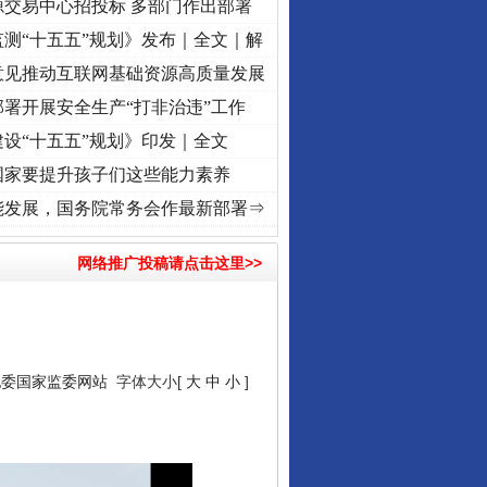
源交易中心招投标 多部门作出部署
测“十五五”规划》发布｜全文｜解
意见推动互联网基础资源高质量发展
署开展安全生产“打非治违”工作
设“十五五”规划》印发｜全文
国家要提升孩子们这些能力素养
记初心使命 奋进复兴征程丨“转折之城”激荡..
·[视频]
牢记初心使命 奋进复兴征程丨红船起
能发展，国务院常务会作最新部署⇒
网络推广投稿请点击这里>>
纪委国家监委网站
字体大小[
大
中
小
]