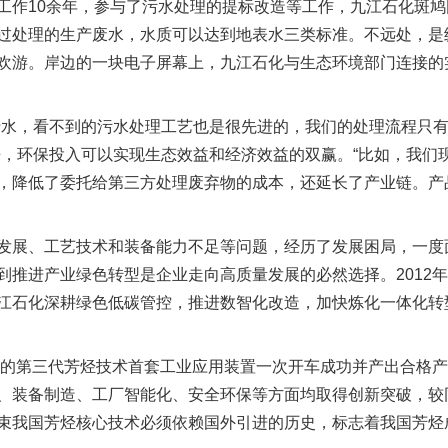
作10余年，参与了污水处理的提标改造等工作，九江石化斑鸠
过处理的生产废水，水质可以达到地表水三类标准。不远处，是
欢游。岸边的一块电子屏幕上，九江石化与生态环境部门连接的
，看不到的污水处理工艺也是很先进的，我们的处理流程只有
来，环保投入可以实现生态效益和经济效益的双赢。“比如，我们
，降低了委托给第三方处理废弃物的成本，还延长了产业链。产
、工艺技术和装备能力不足等问题，经历了发展困局，一度面
到推进产业绿色转型是企业走向高质量发展的必然选择。2012
江石化深耕绿色低碳管控，推进数智化改造，加快炼化一体化转
的第三代芳烃技术首套工业应用装置一次开车成功并产出合格产
、装备制造、工厂智能化、安全环保等方面均取得创新突破，较同
实
一纸欠条伤亲情 巡回调解促和解..
结束我国芳烃核心技术必须依赖国外引进的历史，标志着我国芳烃