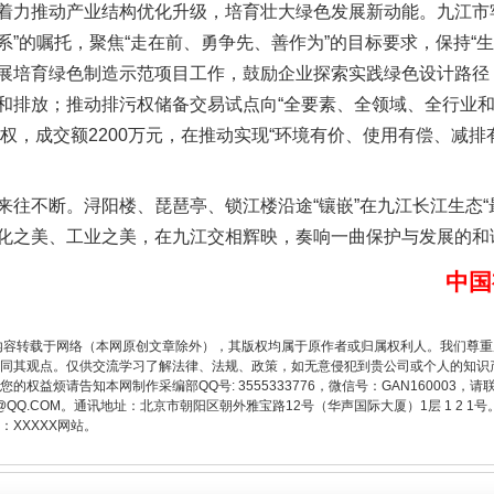
力推动产业结构优化升级，培育壮大绿色发展新动能。九江市牢
”的嘱托，聚焦“走在前、勇争先、善作为”的目标要求，保持“
展培育绿色制造示范项目工作，鼓励企业探索实践绿色设计路径
和排放；推动排污权储备交易试点向“全要素、全领域、全行业和
污权，成交额2200万元，在推动实现“环境有价、使用有偿、减
不断。浔阳楼、琵琶亭、锁江楼沿途“镶嵌”在九江长江生态“
化之美、工业之美，在九江交相辉映，奏响一曲保护与发展的和
题”
法徽映军营 权益有保障
中国
内容转载于网络（本网原创文章除外），其版权均属于原作者或归属权利人。我们尊
同其观点。仅供交流学习了解法律、法规、政策，如无意侵犯到贵公司或个人的知识
权益烦请告知本网制作采编部QQ号: 3555333776，微信号：GAN160003，请
3776@QQ.COM。通讯地址：北京市朝阳区朝外雅宝路12号（华声国际大厦）1层 1 
XXXXX网站。