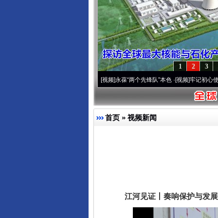
1
2
3
年 深刻改变雪域高原..
·[视频]
永葆“两个先锋队”本色
·[视频]
牢记初心使命 奋进复兴征
首页
»
视频新闻
江河见证丨奏响保护与发展