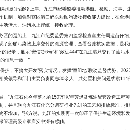
动船舶污染物上岸。九江市纪委监委推动港航、检察、海事、
作机制，加强对辖区港口码头船舶污染物接收能力建设，在全港
生活污水、油污水上岸统一接收处理。
区的趸船上，九江市纪委监委第四监督检查室主任周运苗仔细查
现了船舶污染物上岸交付的溯源管理，查看台账核实数据，是我
日的记录，显示“安信货6号”和“致远444”在九江港只交付了油
的信息一致。”
护，不搞大开发”落实情况，发挥“室组地”联动监督优势。202
关领导和部门主要负责同志30余人，共处置相关问题线索114
“九江石化今年落地的150万吨/年芳烃及炼油配套改造工程
制，并且联合九江石化充分调研行业先进的工艺和排放标准，推
物不增加。”张方说。九江的实践再一次印证了保护生态环境和
保管理高级专家唐安中深有感触。